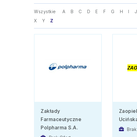
Wszystkie
A
B
C
D
E
F
G
H
I
X
Y
Z
Zakłady
Zaopie
Farmaceutyczne
Ucińsk
Polpharma S.A.
Brak