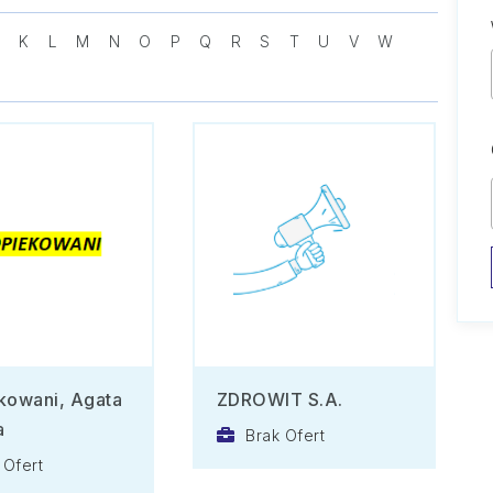
J
K
L
M
N
O
P
Q
R
S
T
U
V
W
kowani, Agata
ZDROWIT S.A.
a
Brak Ofert
 Ofert