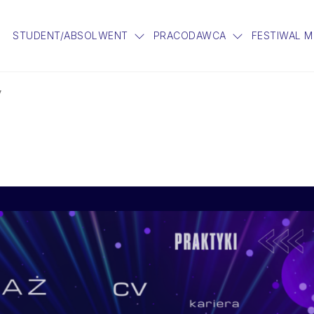
STUDENT/ABSOLWENT
PRACODAWCA
FESTIWAL 
y