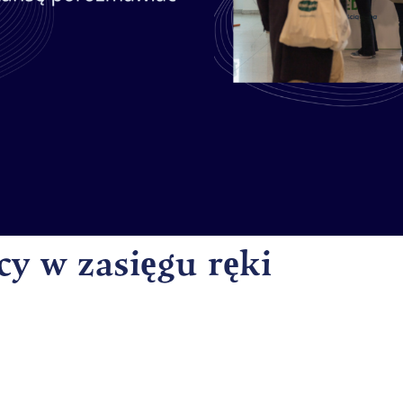
cy w zasięgu ręki