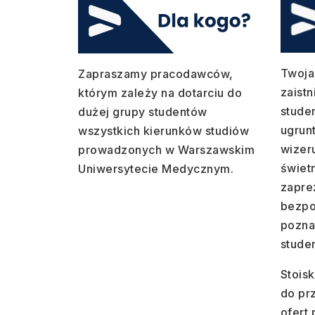
Twoja
Zapraszamy pracodawców,
zaist
którym zależy na dotarciu do
stude
dużej grupy studentów
ugrun
wszystkich kierunków studiów
wizer
prowadzonych w Warszawskim
świet
Uniwersytecie Medycznym.
zapre
bezpo
pozna
studen
Stois
do pr
ofert 