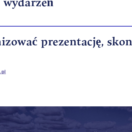
i wydarzeń
nizować prezentację, skon
.pl