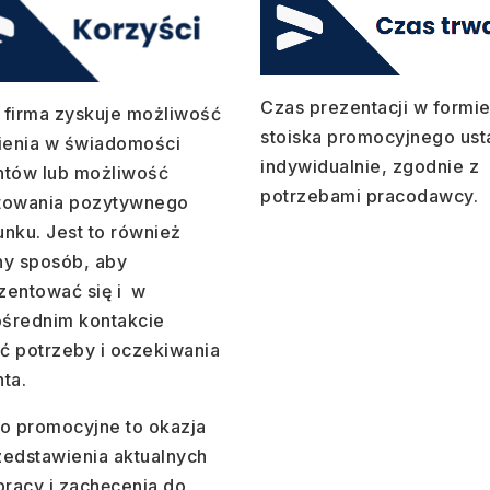
Czas prezentacji w formi
 firma zyskuje możliwość
stoiska promocyjnego us
nienia w świadomości
indywidualnie, zgodnie z
ntów lub możliwość
potrzebami pracodawcy.
towania pozytywnego
unku. Jest to również
ny sposób, aby
zentować się i w
średnim kontakcie
ć potrzeby i oczekiwania
ta.
ko promocyjne to okazja
zedstawienia aktualnych
pracy i zachęcenia do