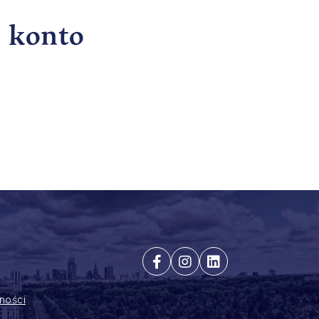
ć konto
ności