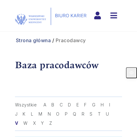
Naviga
Strona główna
/
Pracodawcy
Baza pracodawców
Wszystkie
A
B
C
D
E
F
G
H
I
J
K
L
M
N
O
P
Q
R
S
T
U
V
W
X
Y
Z