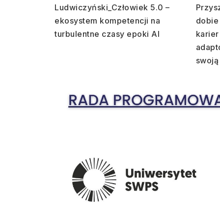
Ludwiczyński_Człowiek 5.0 –
Przys
ekosystem kompetencji na
dobie 
turbulentne czasy epoki AI
karie
adapt
swoją 