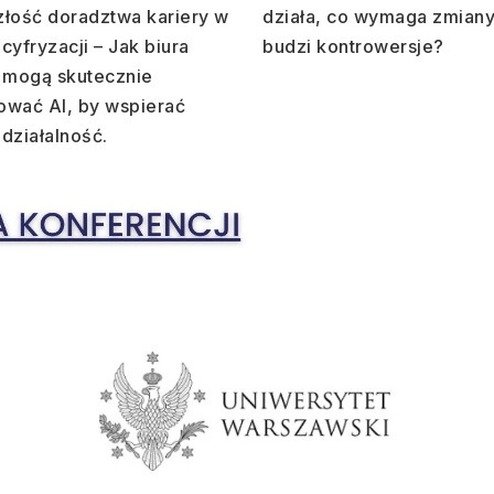
złość doradztwa kariery w
działa, co wymaga zmiany
cyfryzacji – Jak biura
budzi kontrowersje?
r mogą skutecznie
ować AI, by wspierać
działalność.